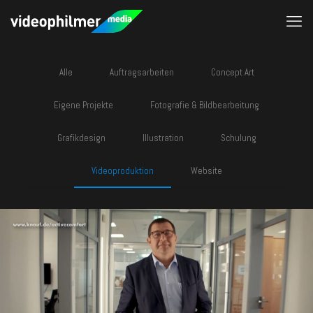
Alle
Auftragsarbeiten
Concept Art
Eigene Projekte
Fotografie & Bildbearbeitung
Grafikdesign
Illustration
Schulung
Videoproduktion
Website
Knauf Gips KG | ActiveComfort Interview