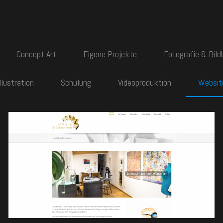
Concept Art
Eigene Projekte
Fotografie & Bild
Illustration
Schulung
Videoproduktion
Websit
Goldschmiede Huhn,
Iphofen