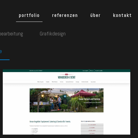
portfolio
referenzen
über
kontakt
bearbeitung
Grafikdesign
e
Wanderer-Event,
Rödelsee